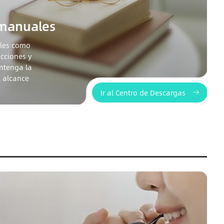
manuales
les como
cciones y
antenga la
l alcance
Ir al Centro de Descargas