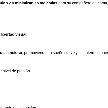
ruido
y a
minimizar las molestias
para su compañero de cama, 
y
libertad visual
.
o silencioso
, promoviendo un sueño suave y sin interrupcione
r nivel de presión.
cilitando el uso nocturno.