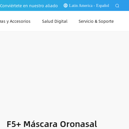
Conviértete en nuestro aliado
Latin America - Español
as y Accesorios
Salud Digital
Servicio & Soporte
PAP Link Web
PAP Link PC
PAP Link App
F5+ Máscara Oronasal