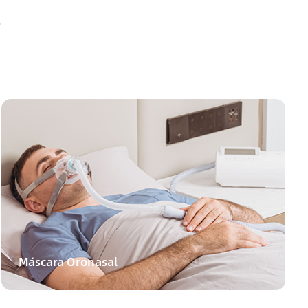
s
Máscara Oronasal