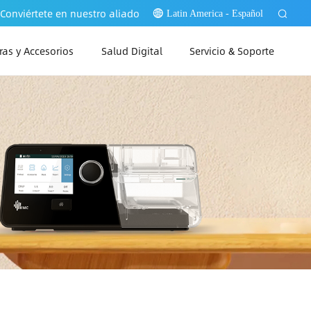
Conviértete en nuestro aliado
Latin America - Español
as y Accesorios
Salud Digital
Servicio & Soporte
PAP Link Web
PAP Link PC
PAP Link App