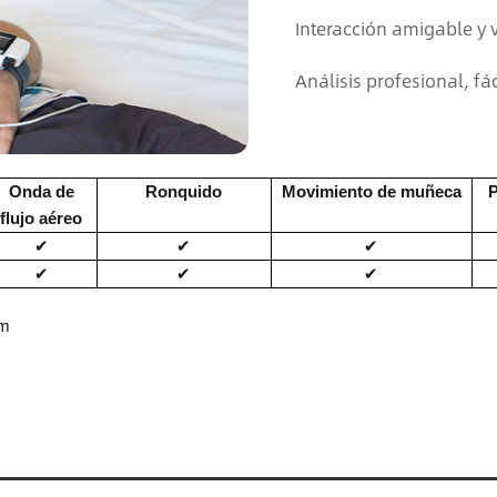
Interacción amigable y 
Análisis profesional, fác
Onda de
Ronquido
Movimiento de muñeca
flujo aéreo
✔
✔
✔
✔
✔
✔
om