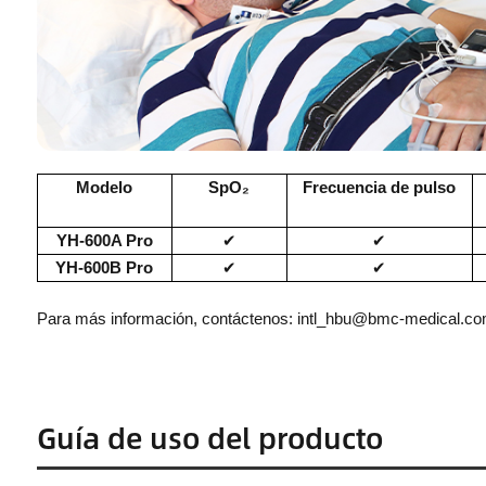
Modelo
SpO₂
Frecuencia de pulso
YH-600A Pro
✔
✔
YH-600B Pro
✔
✔
Para más información, contáctenos
: intl_hbu@bmc-medical.c
Guía de uso del producto