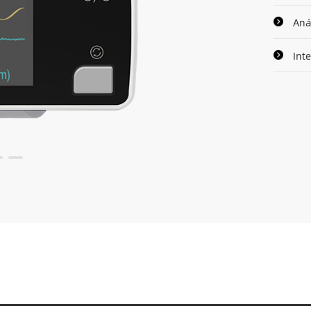
Anál
Int