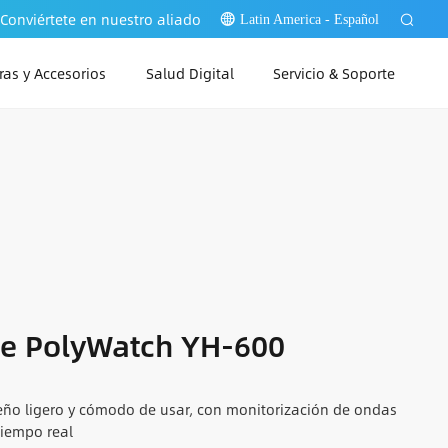
Conviértete en nuestro aliado
Latin America - Español
as y Accesorios
Salud Digital
Servicio & Soporte
PAP Link Web
PAP Link PC
PAP Link App
ie PolyWatch YH-600
eño ligero y cómodo de usar, con monitorización de ondas
tiempo real